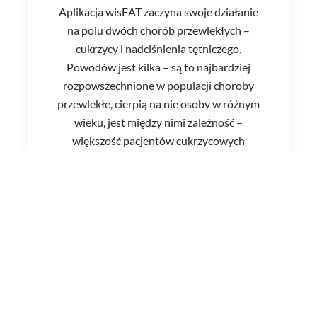
Aplikacja wisEAT zaczyna swoje działanie
na polu dwóch chorób przewlekłych –
cukrzycy i nadciśnienia tętniczego.
Powodów jest kilka – są to najbardziej
rozpowszechnione w populacji choroby
przewlekłe, cierpią na nie osoby w różnym
wieku, jest między nimi zależność –
większość pacjentów cukrzycowych
ma również nadciśnienie. Jest to 40%
chorych na cukrzycę typu I i aż 80%
chorych na cukrzycę typu II.