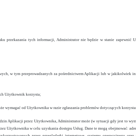
aku przekazania tych informacji, Administrator nie będzie w stanie zapewni
owych, w tym przeprowadzanych za pośrednictwem Aplikacji lub w jakikolwiek inn
ych Użytkownik korzysta;
może wymagać od Użytkownika w razie zgłaszania problemów dotyczących korzystan
n Aplikacji przez Użytkownika, Administrator może (w sytuacji gdy jest to wy
zez Użytkownika w celu uzyskania dostępu Usług. Dane te mogą obejmować: adres
 wykorzystywanych przez przeglądarki internetowe, systemu operacyjnego oraz 