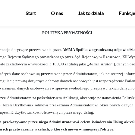
ności
Start
O nas
Jak to działa
Funkcje
POLITYKA PRYWATNOŚCI
rmacje dotyczące przetwarzania przez
AMMA Spółka z ograniczoną odpowiedzia
owego Rejestru Sądowego prowadzonego przez Sąd Rejonowy w Rzeszowie, XII Wy
le zakładowym w wysokości 5.100,00 zł
(dalej jako „
Administrator
”), danych os
órych dane osobowe są przetwarzane przez Administratora, jak najszerszej infor
regulacją prawną dotyczącą ochrony danych osobowych jest rozporządzenie Parla
etwarzaniem danych osobowych i w sprawie swobodnego przepływu takich danych 
z Administratora za pośrednictwem Aplikacji, akceptuje postanowienia Polityki 
we. Jeżeli Użytkownik odmówi przekazania Administratorowi określonych danyc
 zapewnić Użytkownikowi oferowanych przez niego Usług.
e przekazywane przez niego Administratorowi celem świadczenia Usług okreś
a ich przetwarzanie w celach, o których mowa w niniejszej Polityce.