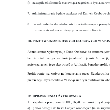
f)
nastąpiła okoliczność stanowiąca zagrożenie życia, zdrow
7.
Administrator nie będzie przekazywał Danych Osobowych 
8.
W odniesieniu do wiadomości marketingowych przesyła
zaznaczenia odpowiedniego pola na swoim Koncie.
III.
PRZETWARZANIE DANYCH OSOBOWYCH W SPO
Administrator wykorzystuje Dane Osobowe do zautomatyzow
będzie miało wpływ na funkcjonalność i jakość Aplikacji
zwiększających jego aktywność w Aplikacji. Ponadto
profilow
Profilowanie ma wpływ na korzystanie przez Użytkownika z
preferencji Użytkowników. W związku z tym profilowanie ob
IV.
UPRAWNIENIA UŻYTKOWNIKA
1.
Zgodnie z przepisami RODO, Użytkownikowi przysługują 
a)
prawo dostępu do treści Danych osobowych (m. in. uzysk