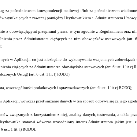
ug za pośrednictwem korespondencji mailowej i/lub za pośrednictwem wiadomoś
ków
wynikających z zawartej pomiędzy Użytkownikiem a
Administratorem Umowy (ar
odnie z obowiązującymi przepisami prawa, w tym zgodnie z Regulaminem oraz nini
ełnienia przez Administratora ciążących na nim obowiązków ustawowych (
art. 
);
ępnych w Aplikacji, co jest niezbędne do wykonywania wzajemnych zobowiązań
ełnienia ciążących na Administratorze obowiązków ustawowych
(art. 6 ust. 1 lit c)
adczonych Usług)
(art. 6 ust. 1 lit f) RODO);
 w szczególności podatkowych i sprawozdawczych (art. 6 ust. 1 lit c) RODO);
 w Aplikacji, wówczas przetwarzanie danych w ten sposób odbywa się za jego zgo
emów związanych z korzystaniem z niej, analizy danych, testowania, a także pr
ytkownika stanowi wówczas uzasadniony interes Administratora jakim jest
z
. 6 ust. 1 lit. f) RODO)
.