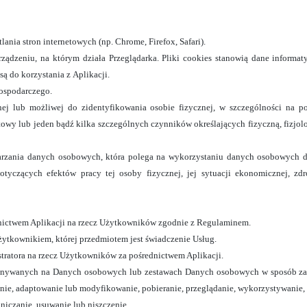
ania stron internetowych (np. Chrome, Firefox, Safari).
rządzeniu, na którym działa Przeglądarka. Pliki cookies stanowią dane informat
 do korzystania z Aplikacji.
ospodarczego.
nej lub możliwej do zidentyfikowania osobie fizycznej, w szczególności na po
rnetowy lub jeden bądź kilka szczególnych czynników określających fizyczną, fizj
rzania danych osobowych, która polega na wykorzystaniu danych osobowych d
yczących efektów pracy tej osoby fizycznej, jej sytuacji ekonomicznej, zdrow
dnictwem Aplikacji na rzecz Użytkowników zgodnie z Regulaminem.
tkownikiem, której przedmiotem jest świadczenie Usług.
tratora na rzecz Użytkowników za pośrednictwem Aplikacji.
konywanych na Danych osobowych lub zestawach Danych osobowych w sposób zau
ie, adaptowanie lub modyfikowanie, pobieranie, przeglądanie, wykorzystywanie, 
niczanie, usuwanie lub niszczenie.