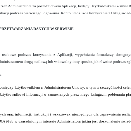
rzez Administratora za pośrednictwem Aplikacji, będący Użytkownikami w myśl R
kacji podczas pierwszego logowania. Konto umożliwia korzystanie z Usług świad
 PRZETWARZANIA DANYCH W SERWISIE
osobowe podczas korzystania z Aplikacji, wypełniania formularzy dostępnych
dministratorem drogą mailową lub w dowolny inny sposób, jak również podczas z
u:
pomiędzy Użytkownikiem a
Administratorem Umowy, w tym w szczególności cele
żytkownikowi informacji o zamawianych przez niego Usługach, pobierania płat
h oraz informacji, instrukcji i wskazówek niezbędnych dla usprawnienia real
ODO)
i/lub w uzasadnionym interesie Administratora jakim jest doskonalenie świ