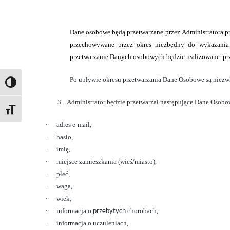
Dane osobowe będą przetwarzane przez Administratora p
przechowywane przez okres niezbędny do wykazania
przetwarzanie Danych osobowych będzie realizowane
pr
Po upływie okresu przetwarzania Dane Osobowe są niez
PRZEŁĄCZ WYSOKI KONTRAST
3.
Administrator będzie przetwarzał następujące Dane Osob
ZMIEŃ ROZMIAR CZCIONEK
·
adres e-mail,
·
hasło,
·
imię,
·
miejsce zamieszkania (wieś/miasto),
·
płeć,
·
waga,
·
wiek,
przebytych
·
informacja o
chorobach,
·
informacja o uczuleniach,