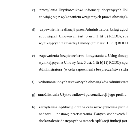
c)
przesyłania Użytkownikowi informacji dotyczących Usł
co wiążę się z wykonaniem wzajemnych praw i obowiąz
d)
zapewnienia realizacji przez Administratora Usług zg
zobowiązań Umownych
(art. 6 ust. 1 lit b) RODO)
, sp
wynikających z zawartej Umowy
(art. 6 ust. 1 lit. f) RODO
e)
zapewnienia bezpieczeństwa korzystania z Usług dost
wynikających z Umowy
(art. 6 ust. 1 lit b) i f) RODO)
, sp
Administratora
(w celu zapewnienia bezpieczeństwa świ
f)
wykonania innych ustawowych obowiązków Administratora,
g)
umożliwienia Użytkownikowi personalizacji jego profilu
h)
zarządzania Aplikacją oraz w celu rozwiązywania probl
nadzoru – postawę przetwarzania Danych osobowych Uż
doskonalenie dostępnych w ramach Aplikacji funkcji
(art