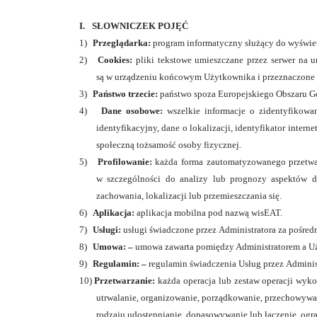
I.
SŁOWNICZEK POJĘĆ
1)
Przeglądarka:
program informatyczny służący do wyświetl
2)
Cookies:
pliki tekstowe umieszczane przez serwer na u
są w urządzeniu końcowym Użytkownika i przeznaczone są
3)
Państwo trzecie:
państwo spoza Europejskiego Obszaru G
4)
Dane osobowe:
wszelkie informacje o zidentyfikowa
identyfikacyjny, dane o lokalizacji, identyfikator inte
społeczną tożsamość osoby fizycznej.
5)
Profilowanie:
każda forma zautomatyzowanego przetwa
w szczególności do analizy lub prognozy aspektów dot
zachowania, lokalizacji lub przemieszczania się.
6)
Aplikacja:
aplikacja mobilna pod nazwą wisEAT.
7)
Usługi:
usługi świadczone przez Administratora za pośre
8)
Umowa: –
umowa zawarta pomiędzy Administratorem a Uży
9)
Regulamin: –
regulamin świadczenia Usług przez Adminis
10)
Przetwarzanie:
każda operacja lub zestaw operacji wy
utrwalanie, organizowanie, porządkowanie, przechowywan
rodzaju udostępnianie, dopasowywanie lub łączenie, ogra