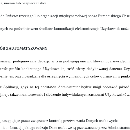
ia, mienia lub bezpieczeństwa;
do Państwa trzeciego lub organizacji międzynarodowej spoza Europejskiego Obs
nych za pośrednictwem środków komunikacji elektronicznej: Użytkownik może
SÓB ZAUTOMATYZOWANY
anego podejmowania decyzji, w tym podlegają one profilowaniu, z uwzględnien
, treść profilu konkretnego Użytkownika, treść oferty dedykowanej danemu U
anie jest przeprowadzane dla osiągnięcia wymienionych celów opisanych w punkci
 Aplikacji, gdyż na tej podstawie Administrator będzie mógł poprawić jakość 
ejmuje także monitorowanie i śledzenie indywidulanych zachowań Użytkowników.
następujące prawa związane z kontrolą przetwarzania Danych osobowych:
ania informacji jakiego rodzaju Dane osobowe są przetwarzane przez Administrat