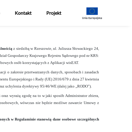
Kontakt
Projekt
lnością
z siedzibą w Rzeszowie, ul. Juliusza Słowackiego 24,
dział Gospodarczy Krajowego Rejestru Sądowego pod nr KRS:
obowych osób korzystających z Aplikacji
­­­­­­­­­­­­­­­­­­­­­­­­­­­wisEAT.
macji o zakresie przetwarzanych danych, sposobach i zasadach
mentu Europejskiego i Rady (UE) 2016/679 z dnia 27 kwietnia
oraz uchylenia dyrektywy 95/46/WE (dalej jako „RODO”).
oraz wyrażą zgodę na to w jaki sposób Administrator zbiera,
h osobowych, wówczas nie będzie możliwe zawarcie Umowy z
lonych w Regulaminie stanowią dane osobowe szczególnych