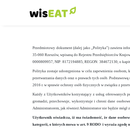
Polityka Prywat
Przejdź
do
treści
Przedmiotowy dokument (dalej jako „Polityka”) zawiera info
35-060 Rzeszów, wpisaną do Rejestru Przedsiębiorców Kraj
0000809957, NIP: 8172194885, REGON: 384672130, o kapita
Polityka zostaje udostępniona w celu zapewnienia osobom, kt
przetwarzania danych oraz o prawach tych osób. Podstawową 
2016 r. w sprawie ochrony osób fizycznych w związku z prz
Każdy z Użytkowników korzystający z usług oferowanych prze
gromadzi, przechowuje, wykorzystuje i chroni dane osobo
Administratorem, jak również Administrator nie będzie mógł
Użytkownik oświadcza, iż ma świadomość, że dane osobow
kategorii, o których mowa w art. 9 RODO
i wyraża zgodę n