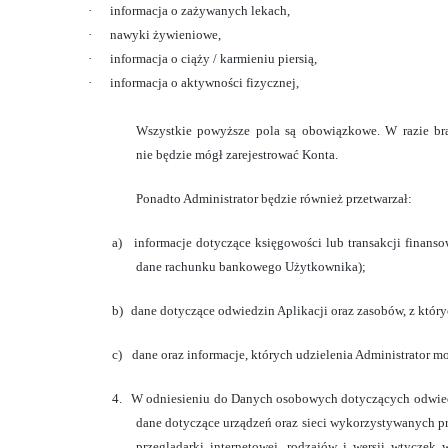
·
informacja o zażywanych lekach,
·
nawyki żywieniowe,
·
informacja o ciąży / karmieniu piersią,
·
informacja o aktywności fizycznej,
Wszystkie powyższe pola są obowiązkowe. W razie br
nie będzie mógł zarejestrować Konta.
Ponadto Administrator będzie również przetwarzał:
a)
informacje dotyczące księgowości lub transakcji finans
dane rachunku bankowego Użytkownika);
b)
dane dotyczące odwiedzin Aplikacji oraz zasobów, z któr
c)
dane oraz informacje, których udzielenia Administrator 
4.
W odniesieniu do Danych osobowych dotyczących odwiedzi
dane dotyczące urządzeń oraz sieci wykorzystywanych pr
przeglądarki internetowej, rodzajów i wersji wtyczek