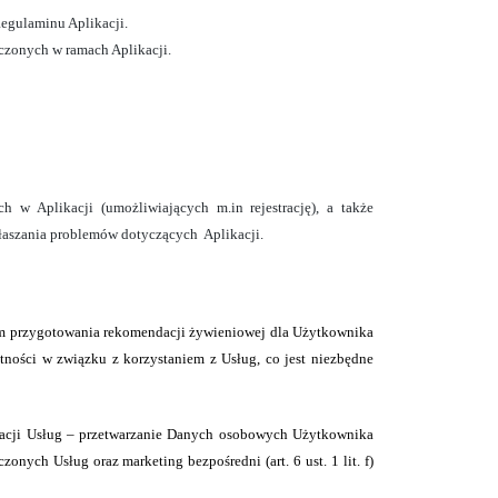
egulaminu Aplikacji.
czonych w ramach Aplikacji.
 w Aplikacji (umożliwiających m.in rejestrację), a także
głaszania problemów dotyczących
Aplikacji.
m przygotowania rekomendacji żywieniowej dla Użytkownika
ności w związku z korzystaniem z Usług, co jest niezbędne
izacji Usług – przetwarzanie Danych osobowych Użytkownika
adczonych Usług oraz marketing bezpośredni
(art. 6 ust. 1 lit. f)