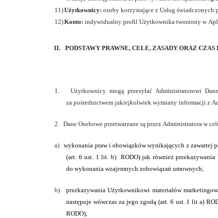
11)
Użytkownicy:
osoby korzystające z Usług świadczonych p
12)
Konto:
indywidualny profil Użytkownika tworzony w Apli
II.
PODSTAWY PRAWNE, CELE, ZASADY ORAZ CZAS
1.
Użytkownicy mogą przesyłać Administratorowi Dane 
za pośrednictwem jakiejkolwiek wymiany informacji z A
2.
Dane Osobowe przetwarzane są przez Administratora w cel
a)
wykonania praw i obowiązków wynikających z zawartej 
(art. 6 ust. 1 lit. b)
RODO) jak również przekazywania U
do wykonania wzajemnych zobowiązań umownych;
b)
przekazywania Użytkownikowi materiałów marketingowyc
następuje wówczas za jego zgodą
(art. 6 ust. 1 lit a) R
RODO);