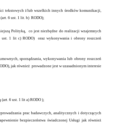
ci tekstowych i/lub wszelkich innych środków komunikacji,
t. 6 ust. 1 lit. b)
RODO);
ejszą Polityką,
co jest niezbędne do realizacji wzajemnych
6 ust. 1 lit c) RODO)
oraz wykonywania i obrony roszczeń
 umownych, sporządzania, wykonywania lub obrony roszczeń
 RODO)
, jak również
prowadzone jest w uzasadnionym interesie
dą
(art. 6 ust. 1 lit a) RODO );
zeprowadzania prac badawczych, analitycznych i dotyczących
apewnienie bezpieczeństwa świadczonej Usługi jak również