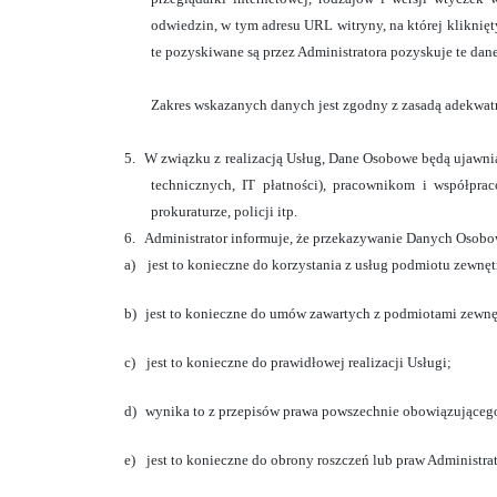
odwiedzin, w tym adresu URL witryny, na której kliknięt
te pozyskiwane są przez Administratora pozyskuje te dan
Zakres wskazanych danych jest zgodny z zasadą adekwat
5.
W związku z realizacją Usług, Dane Osobowe będą ujawni
technicznych, IT płatności),
pracownikom i współpraco
prokuraturze, policji itp.
6.
Administrator informuje, że przekazywanie Danych Osob
a)
jest to konieczne do korzystania z usług podmiotu zewnęt
b)
jest to konieczne do umów zawartych z podmiotami zewnę
c)
jest to konieczne do prawidłowej realizacji Usługi;
d)
wynika to z przepisów prawa powszechnie obowiązująceg
e)
jest to konieczne do obrony roszczeń lub praw Administra