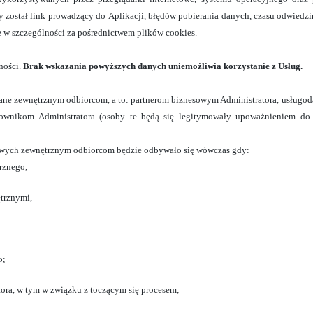
y został link prowadzący do Aplikacji, błędów pobierania danych, czasu odwiedzin
e w szczególności za pośrednictwem plików cookies.
ności.
Brak wskazania powyższych danych uniemożliwia korzystanie z Usług.
ane zewnętrznym odbiorcom, a to: partnerom biznesowym Administratora, usługod
wnikom Administratora (osoby te będą się legitymowały upoważnieniem do 
owych zewnętrznym odbiorcom będzie odbywało się wówczas gdy:
rznego,
trznymi,
o;
tora, w tym w związku z toczącym się procesem;