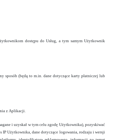
ć Użytkownikom dostępu do Usług, a tym samym Użytkownik
y sposób (będą to m.in. dane dotyczące karty płatniczej lub
ia z Aplikacji.
magane i uzyskał w tym celu zgodę Użytkownika), pozyskiwać
 IP Użytkownika, dane dotyczące logowania, rodzaju i wersji
platformy, identyfikatora reklamowego, informacji na temat